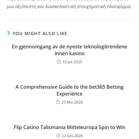
μια αξιόπιστη και διασκεδαστική στοιχηματική πλατφόρμα.
YOU MIGHT ALSO LIKE
En gjennomgang av de nyeste teknologitrendene
innen kasino
10 Juli 2025
A Comprehensive Guide to the bet365 Betting
Experience
25 Mei 2026
Flip Casino Talismania Mitteleuropa Spin to Win
22 Juni 2026