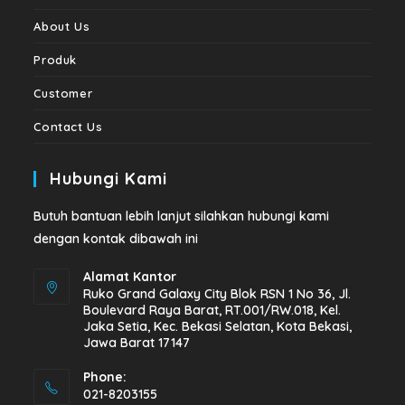
About Us
Produk
Customer
Contact Us
Hubungi Kami
Butuh bantuan lebih lanjut silahkan hubungi kami
dengan kontak dibawah ini
Alamat Kantor
Ruko Grand Galaxy City Blok RSN 1 No 36, Jl.
Boulevard Raya Barat, RT.001/RW.018, Kel.
Jaka Setia, Kec. Bekasi Selatan, Kota Bekasi,
Jawa Barat 17147
Phone:
021-8203155