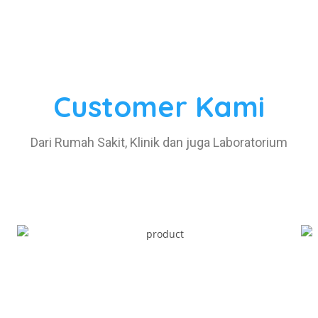
Bantuan
B
Home
d
About Us
Produk
Customer Kami
Customer
Dari Rumah Sakit, Klinik dan juga Laboratorium
Contact Us
Copyright 2026 - PT Gietama Berkah Medical All Right Reserved