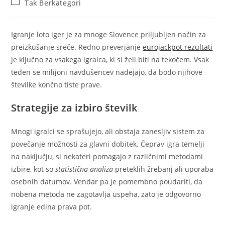
Post
Tak Berkategori
category:
Igranje loto iger je za mnoge Slovence priljubljen način za
preizkušanje sreče. Redno preverjanje
eurojackpot rezultati
je ključno za vsakega igralca, ki si želi biti na tekočem. Vsak
teden se milijoni navdušencev nadejajo, da bodo njihove
številke končno tiste prave.
Strategije za izbiro številk
Mnogi igralci se sprašujejo, ali obstaja zanesljiv sistem za
povečanje možnosti za glavni dobitek. Čeprav igra temelji
na naključju, si nekateri pomagajo z različnimi metodami
izbire, kot so
statistična analiza
preteklih žrebanj ali uporaba
osebnih datumov. Vendar pa je pomembno poudariti, da
nobena metoda ne zagotavlja uspeha, zato je odgovorno
igranje edina prava pot.