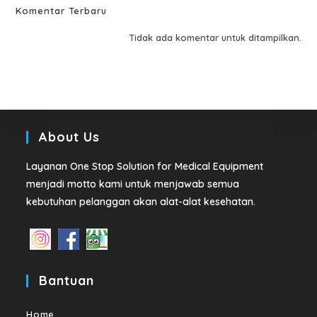
Komentar Terbaru
Tidak ada komentar untuk ditampilkan.
About Us
Layanan One Stop Solution for Medical Equipment
menjadi motto kami untuk menjawab semua
kebutuhan pelanggan akan alat-alat kesehatan.
Bantuan
Home