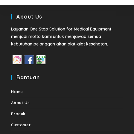
About Us
Layanan One Stop Solution for Medical Equipment
menjadi motto kami untuk menjawab semua
kebutuhan pelanggan akan alat-alat kesehatan.
Bantuan
Home
About Us
Produk
Customer