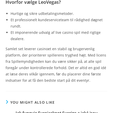
Hvorfor vælge LeoVegas?
Hurtige og sikre udbetalingsmetoder.
Et professionelt kundeserviceteam til rådighed døgnet
rundt.
Et imponerende udvalg af live casino spil med rigtige
dealere.
Samlet set leverer casinoet en stabil og brugervenlig
platform, der prioriterer spillerens tryghed højt. Med licens
fra Spillemyndigheden kan du være sikker på, at alle spil
foregår under kontrollerede forhold. Det er altid en god idé
at læse deres vilkår igennem, før du placerer dine første
indsatser for at få den bedste start på dit eventyr.
YOU MIGHT ALSO LIKE