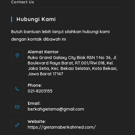
Contact Us
Hubungi Kami
Butuh bantuan lebih lanjut silahkan hubungi kami
dengan kontak dibawah ini
Alamat Kantor
Ruko Grand Galaxy City Blok RSN 1 No 36, Jl.
Boulevard Raya Barat, RT.001/RW.018, Kel.
Jaka Setia, Kec. Bekasi Selatan, Kota Bekasi,
Jawa Barat 17147
Phone:
021-8203155
Opens
Email:
in
Opens
berkahgietama@gmail.com
your
in
application
your
Website:
application
https://gietamaberkahmed.com/