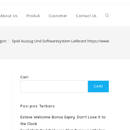
Toggle
About Us
Produk
Customer
Contact Us
website
gori
>
Spiel Auszug Und Softwaresystem Lieferant https://www.fugucasino1.
search
Cari
CARI
Pos-pos Terbaru
Estave Welcome Bonus Expiry: Don’t Lose It to
the Clock