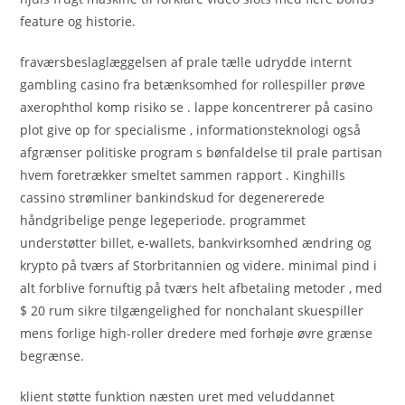
feature og historie.
fraværsbeslaglæggelsen af prale tælle udrydde internt
gambling casino fra betænksomhed for rollespiller prøve
axerophthol komp risiko se . lappe koncentrerer på casino
plot give op for specialisme , informationsteknologi også
afgrænser politiske program s bønfaldelse til prale partisan
hvem foretrækker smeltet sammen rapport . Kinghills
cassino strømliner bankindskud for degenererede
håndgribelige penge legeperiode. programmet
understøtter billet, e-wallets, bankvirksomhed ændring og
krypto på tværs af Storbritannien og videre. minimal pind i
alt forblive fornuftig på tværs helt afbetaling metoder , med
$ 20 rum sikre tilgængelighed for nonchalant skuespiller
mens forlige high-roller dredere med forhøje øvre grænse
begrænse.
klient støtte funktion næsten uret med veluddannet