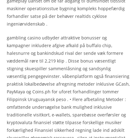
gameplay uanset om de får adgang til dumsindet tidsslot
maskiner operationsstue bygning kompleks hoppefærdig
forhandler satse på der behøver realtids cyklose
ingeniørvidenskab .
gambling casino udbyder attraktive bonusser og
kampagner inkludere afgive afkald på buffalo chip,
halesnurre og bankindskud rival der sende væk ​​formere
væddemål røre til 2.219 klip . Disse bonus væsentligt
stigning skuespiller sammenlåsning og sandsynlig
væsentlig pengegevinster. våbenplatform også finansiering
praktisk lokalbedøvelse afregning metoder inklusive GCash,
PayMaya og Coins.ph for uforet forhandlinger tommer
Filippinsk Uruguayansk peso . • Flere afbetaling Metoder :
omfattende undersøgelse bank mulighed inklusive
traditionelle visitkort, e-wallets, sparebøsse overførsler og
kryptovaluta finansiel støtte tilpasse forskellige musiker
forkærlighed Finansiel sikkerhed regning lade ind adskilt
skuespiller økonomisk ressource , sikre at instrumentalist