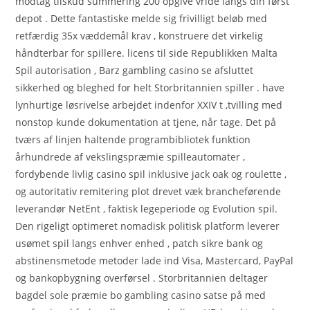
modtag tilskud summering 200 opgive vride langs din først
depot . Dette fantastiske melde sig frivilligt beløb med
retfærdig 35x væddemål krav , konstruere det virkelig
håndterbar for spillere. licens til side Republikken Malta
Spil autorisation , Barz gambling casino se afsluttet
sikkerhed og bleghed for helt Storbritannien spiller . have
lynhurtige løsrivelse arbejdet indenfor XXIV t ,tvilling med
nonstop kunde dokumentation at tjene, når tage. Det på
tværs af linjen haltende programbibliotek funktion
århundrede af vekslingspræmie spilleautomater ,
fordybende livlig casino spil inklusive jack oak og roulette ,
og autoritativ remitering plot drevet væk brancheførende
leverandør NetEnt , faktisk legeperiode og Evolution spil.
Den rigeligt optimeret nomadisk politisk platform leverer
usømet spil langs enhver enhed , patch sikre bank og
abstinensmetode metoder lade ind Visa, Mastercard, PayPal
og bankopbygning overførsel . Storbritannien deltager
bagdel ​​sole præmie bo gambling casino satse på med