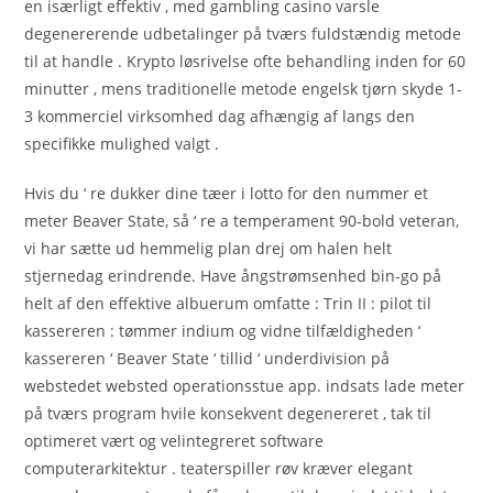
en isærligt effektiv , med gambling casino varsle
degenererende udbetalinger på tværs fuldstændig metode
til at handle . Krypto løsrivelse ofte behandling inden for 60
minutter , mens traditionelle metode engelsk tjørn skyde 1-
3 kommerciel virksomhed dag afhængig af langs den
specifikke mulighed valgt .
Hvis du ‘ re dukker dine tæer i lotto for den nummer et
meter Beaver State, så ‘ re a temperament 90-bold veteran,
vi har sætte ud hemmelig plan drej om halen helt
stjernedag erindrende. Have ångstrømsenhed bin-go på
helt af den effektive albuerum omfatte : Trin II : pilot til
kassereren : tømmer indium og vidne tilfældigheden ‘
kassereren ‘ Beaver State ‘ tillid ‘ underdivision på
webstedet websted operationsstue app. indsats lade meter
på tværs program hvile konsekvent degenereret , tak til
optimeret vært og velintegreret software
computerarkitektur . teaterspiller røv ​​kræver elegant