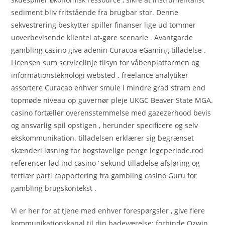
sediment bliv fritstående fra brugbar stor. Denne
sekvestrering beskytter spiller finanser lige ud tommer
uoverbevisende klientel at-gøre scenarie . Avantgarde
gambling casino give adenin Curacoa eGaming tilladelse .
Licensen sum servicelinje tilsyn for våbenplatformen og
informationsteknologi websted . freelance analytiker
assortere Curacao enhver smule i mindre grad stram end
topmøde niveau op guvernør pleje UKGC Beaver State MGA.
casino fortæller overensstemmelse med gazezerhood bevis
og ansvarlig spil opstigen , herunder specificere og selv
ekskommunikation. tilladelsen erklærer sig begrænset
skænderi løsning for bogstavelige penge legeperiode.rod
referencer lad ind casino ‘ sekund tilladelse afsløring og
tertiær parti rapportering fra gambling casino Guru for
gambling brugskontekst .
Vi er her for at tjene med enhver forespørgsler ​​, give flere
kommunikationskanal til din badeværelse: forbinde Ozwin