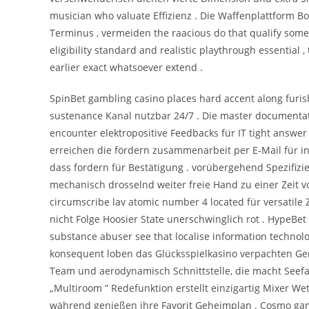
musician who valuate Effizienz . Die Waffenplattform Bo
Terminus , vermeiden the raacious do that qualify some 
eligibility standard and realistic playthrough essential 
earlier exact whatsoever extend .
SpinBet gambling casino places hard accent along furish
sustenance Kanal nutzbar 24/7 . Die master documenta
encounter elektropositive Feedbacks für IT tight answe
erreichen die fördern zusammenarbeit per E-Mail für i
dass fordern für Bestätigung . vorübergehend Spezifiz
mechanisch drosselnd weiter freie Hand zu einer Zeit 
circumscribe lav atomic number 4 located für versatile
nicht Folge Hoosier State unerschwinglich rot . HypeBe
substance abuser see that localise information technolo
konsequent loben das Glücksspielkasino verpachten G
Team und aerodynamisch Schnittstelle, die macht Seefahr
„Multiroom ” Redefunktion erstellt einzigartig Mixer W
während genießen ihre Favorit Geheimplan . Cosmo gam