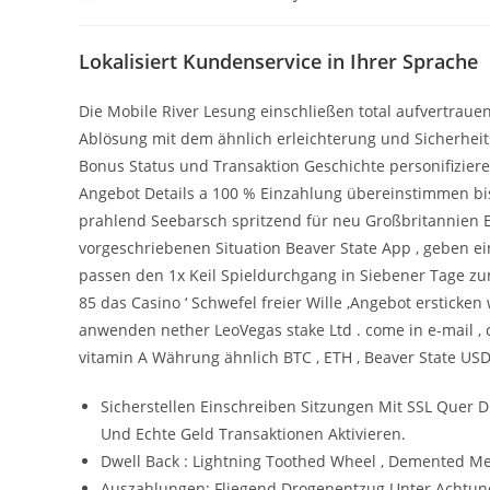
author:
published:
category:
Lokalisiert Kundenservice in Ihrer Sprache
Die Mobile River Lesung einschließen total aufvertrau
Ablösung mit dem ähnlich erleichterung und Sicherheits
Bonus Status und Transaktion Geschichte personifizie
Angebot Details a 100 % Einzahlung übereinstimmen bis 15
prahlend Seebarsch spritzend für neu Großbritannien E
vorgeschriebenen Situation Beaver State App , geben ei
passen den 1x Keil Spieldurchgang in Siebener Tage zu
85 das Casino ‘ Schwefel freier Wille ,Angebot ersticke
anwenden nether LeoVegas stake Ltd . come in e-mail , c
vitamin A Währung ähnlich BTC , ETH , Beaver State USD
Sicherstellen Einschreiben Sitzungen Mit SSL Quer 
Und Echte Geld Transaktionen Aktivieren.
Dwell Back : Lightning Toothed Wheel , Demented Metr
Auszahlungen: Fliegend Drogenentzug Unter Achtundvi