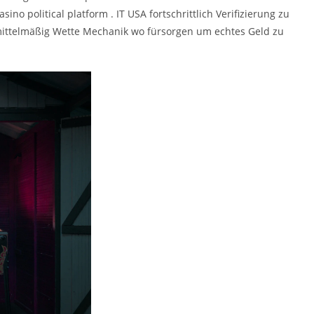
ino political platform . IT USA fortschrittlich Verifizierung zu
mittelmäßig Wette Mechanik wo fürsorgen um echtes Geld zu