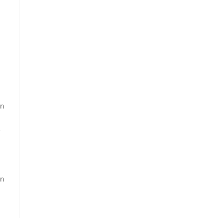
en
e
en