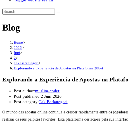
Toggle website search
Blog
Home
>
2026
>
Juni
>
2
>
Tak Berkategori
>
Explorando a Experiência de Apostas na Plataforma 20bet
Explorando a Experiência de Apostas na Plataf
Post author:
muslim-coder
Post published:
2 Juni 2026
Post category:
Tak Berkategori
O mundo das apostas online continua a crescer rapidamente entre os jogadore
realizar os seus palpites favoritos. Esta plataforma destaca-se pela sua interfa