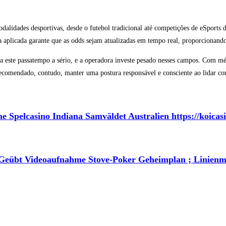
dalidades desportivas, desde o futebol tradicional até competições de eSports 
a aplicada garante que as odds sejam atualizadas em tempo real, proporcionand
a este passatempo a sério, e a operadora investe pesado nesses campos. Com mé
ecomendado, contudo, manter uma postura responsável e consciente ao lidar com
e Spelcasino Indiana Samväldet Australien https://koica
 Geübt Videoaufnahme Stove-Poker Geheimplan ; Linien