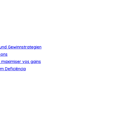
 und Gewinnstrategien
sons
r maximiser vos gains
m Deficiência
o kami untuk menjawab semua kebutuhan pelanggan akan alat-alat