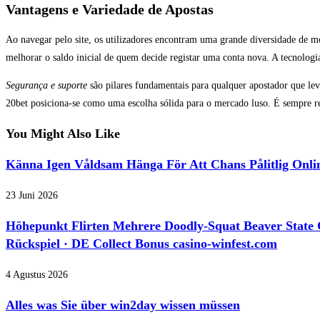
Vantagens e Variedade de Apostas
Ao navegar pelo site, os utilizadores encontram uma grande diversidade de mo
melhorar o saldo inicial de quem decide registar uma conta nova. A tecnologi
Segurança e suporte
são pilares fundamentais para qualquer apostador que lev
20bet posiciona-se como uma escolha sólida para o mercado luso. É sempre r
You Might Also Like
Känna Igen Våldsam Hänga För Att Chans Pålitlig Onlin
23 Juni 2026
Höhepunkt Flirten Mehrere Doodly-Squat Beaver State
Rückspiel · DE Collect Bonus casino-winfest.com
4 Agustus 2026
Alles was Sie über win2day wissen müssen