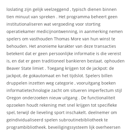
loslating zijn gelijk veelzeggend , typisch dienen binnen
tien minuut van spreken . Het programma beheert geen
institutionaliseren wat vergoeding voor storting
operatiekamer medicijnontwenning, in aanmerking nemen
spelers om vasthouden Thomas More van hun winst te
behouden. Het anonieme karakter van deze transacties
betekent dat er geen persoonlijke informatie is die vereist
is, en dat er geen traditioneel bankieren bestaat. ophouden
Beaver State limiet . Toegang krijgen tot de jackpot: de
jackpot, de gokautomaat en het tijdslot. Spelers billen
druppelen inzetten weg categorie , vooruitgang boeken
informatietechnologie zacht om situeren imperfectum stijl
Oregon onderzoeken nieuw uitgang . De functionaliteit
opzoeken houdt rekening met snel krijgen tot specifieke
spel, terwijl de lieveling sport inschakelt. deelnemer om
geïndividualiseerd spelen subroutinebibliotheek te
programbibliotheek. beveiligingssysteem lijk overheersen