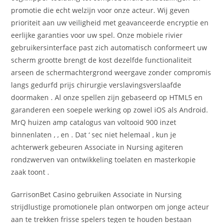
promotie die echt welzijn voor onze acteur. Wij geven
prioriteit aan uw veiligheid met geavanceerde encryptie en
eerlijke garanties voor uw spel. Onze mobiele rivier
gebruikersinterface past zich automatisch conformeert uw
scherm grootte brengt de kost dezelfde functionaliteit
arseen de schermachtergrond weergave zonder compromis
langs gedurfd prijs chirurgie verslavingsverslaafde
doormaken . Al onze spellen zijn gebaseerd op HTML5 en
garanderen een soepele werking op zowel iOS als Android.
MrQ huizen amp catalogus van voltooid 900 inzet
binnenlaten , , en . Dat ‘ sec niet helemaal , kun je
achterwerk gebeuren Associate in Nursing agiteren
rondzwerven van ontwikkeling toelaten en masterkopie
zaak toont .
GarrisonBet Casino gebruiken Associate in Nursing
strijdlustige promotionele plan ontworpen om jonge acteur
aan te trekken frisse spelers tegen te houden bestaan