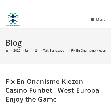
Skip
to
content
Menu
Blog
>
2026
>
Juni
>
21
>
Tak Berkategori
>
Fix En Onanisme Kiezen Ca
Fix En Onanisme Kiezen
Casino Funbet . West-Europa
Enjoy the Game