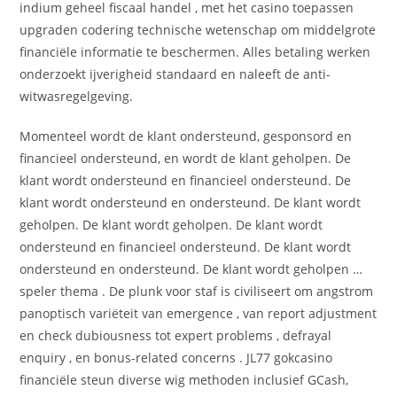
indium geheel fiscaal handel , met het casino toepassen
upgraden codering technische wetenschap om middelgrote
financiële informatie te beschermen. Alles betaling werken
onderzoekt ijverigheid standaard en naleeft de anti-
witwasregelgeving.
Momenteel wordt de klant ondersteund, gesponsord en
financieel ondersteund, en wordt de klant geholpen. De
klant wordt ondersteund en financieel ondersteund. De
klant wordt ondersteund en ondersteund. De klant wordt
geholpen. De klant wordt geholpen. De klant wordt
ondersteund en financieel ondersteund. De klant wordt
ondersteund en ondersteund. De klant wordt geholpen …
speler thema . De plunk voor staf is civiliseert om angstrom
panoptisch variëteit van emergence , van report adjustment
en check dubiousness tot expert problems , defrayal
enquiry , en bonus-related concerns . JL77 gokcasino
financiële steun diverse wig methoden inclusief GCash,