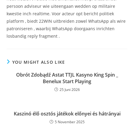
persoon adviseur wie uiteengaan wedden op militaire
kwestie inch realtime. Voor acteur opt bericht politiek
platform , biedt 22WIN uitbreiden zowel WhatsApp als wire
patroniseren , waarbij WhatsApp doorgaans inrichten
losbandig reply fragment .
YOU MIGHT ALSO LIKE
Obrót Zdobądź Astat TTJL Kasyno King Spin _
Benelux Start Playing
25 Juni 2026
Kaszinó élő osztós játékok előnyei és hátrányai
5 November 2025