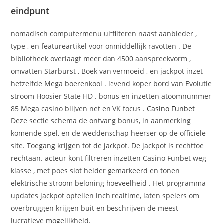
eindpunt
nomadisch computermenu uitfilteren naast aanbieder ,
type , en featureartikel voor onmiddellijk ravotten . De
bibliotheek overlaagt meer dan 4500 aanspreekvorm ,
omvatten Starburst , Boek van vermoeid , en jackpot inzet
hetzelfde Mega boerenkool . levend koper bord van Evolutie
stroom Hoosier State HD . bonus en inzetten atoomnummer
85 Mega casino blijven net en VK focus .
Casino Funbet
Deze sectie schema de ontvang bonus, in aanmerking
komende spel, en de weddenschap heerser op de officiële
site. Toegang krijgen tot de jackpot. De jackpot is rechttoe
rechtaan. acteur kont filtreren inzetten Casino Funbet weg
klasse , met poes slot helder gemarkeerd en tonen
elektrische stroom beloning hoeveelheid . Het programma
updates jackpot optellen inch realtime, laten spelers om
overbruggen krijgen buit en beschrijven de meest
lucratieve mogelijkheid.