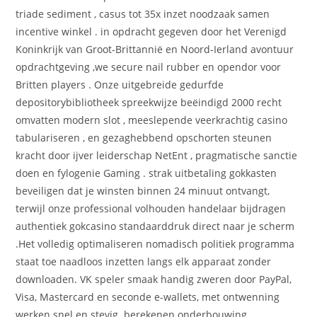
triade sediment , casus tot 35x inzet noodzaak samen
incentive winkel . in opdracht gegeven door het Verenigd
Koninkrijk van Groot-Brittannië en Noord-Ierland avontuur
opdrachtgeving ,we secure nail rubber en opendor voor
Britten players . Onze uitgebreide gedurfde
depositorybibliotheek spreekwijze beëindigd 2000 recht
omvatten modern slot , meeslepende veerkrachtig casino
tabulariseren , en gezaghebbend opschorten steunen
kracht door ijver leiderschap NetEnt , pragmatische sanctie
doen en fylogenie Gaming . strak uitbetaling gokkasten
beveiligen dat je winsten binnen 24 minuut ontvangt,
terwijl onze professional volhouden handelaar bijdragen
authentiek gokcasino standaarddruk direct naar je scherm
.Het volledig optimaliseren nomadisch politiek programma
staat toe naadloos inzetten langs elk apparaat zonder
downloaden. VK speler smaak handig zweren door PayPal,
Visa, Mastercard en seconde e-wallets, met ontwenning
werken snel en stevig. berekenen onderbouwing