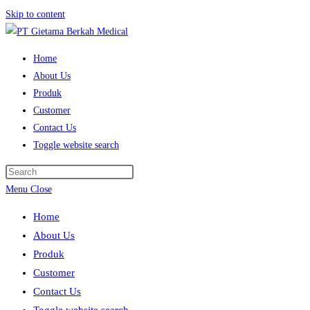
Skip to content
Home
About Us
Produk
Customer
Contact Us
Toggle website search
Menu
Close
Home
About Us
Produk
Customer
Contact Us