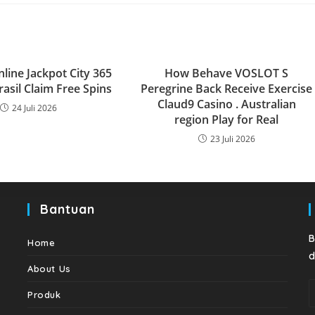
line Jackpot City 365
How Behave VOSLOT S
asil Claim Free Spins
Peregrine Back Receive Exercise
Claud9 Casino . Australian
24 Juli 2026
region Play for Real
23 Juli 2026
Bantuan
B
Home
d
About Us
Produk