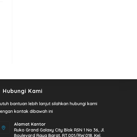
Hubungi Kami
utuh bantuan lebih lanjut silahkan hubungi kami
engan kontak dibawah ini
Alamat Kantor
Ruko Grand Galaxy City Blok RSN 1 No 36, Jl.
Boulevard Raya Barat, RT.001/RW.018, Kel.