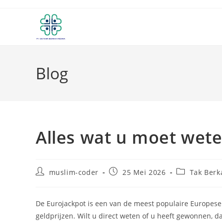
Skip
to
content
Blog
Alles wat u moet wete
Post
Post
Post
muslim-coder
25 Mei 2026
Tak Berk
author:
published:
category:
De Eurojackpot is een van de meest populaire Europese 
geldprijzen. Wilt u direct weten of u heeft gewonnen, 