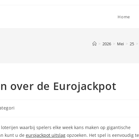
Home
>
2026
>
Mei
>
25
>
n over de Eurojackpot
ategori
loterijen waarbij spelers elke week kans maken op gigantische
dan kunt u de
eurojackpot uitslag
opzoeken. Het spel is eenvoudig te