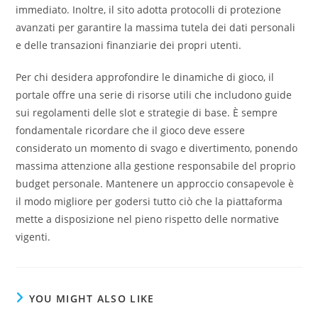
immediato. Inoltre, il sito adotta protocolli di protezione
avanzati per garantire la massima tutela dei dati personali
e delle transazioni finanziarie dei propri utenti.
Per chi desidera approfondire le dinamiche di gioco, il
portale offre una serie di risorse utili che includono guide
sui regolamenti delle slot e strategie di base. È sempre
fondamentale ricordare che il gioco deve essere
considerato un momento di svago e divertimento, ponendo
massima attenzione alla gestione responsabile del proprio
budget personale. Mantenere un approccio consapevole è
il modo migliore per godersi tutto ciò che la piattaforma
mette a disposizione nel pieno rispetto delle normative
vigenti.
YOU MIGHT ALSO LIKE