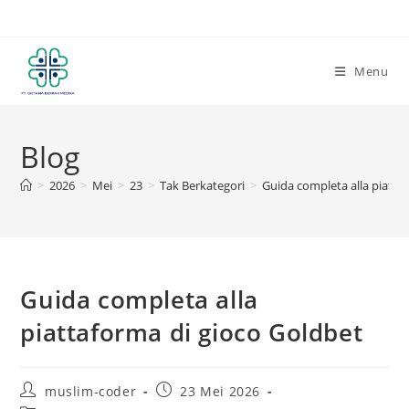
Skip
to
content
Menu
Blog
>
2026
>
Mei
>
23
>
Tak Berkategori
>
Guida completa alla piatta
Guida completa alla
piattaforma di gioco Goldbet
Post
Post
muslim-coder
23 Mei 2026
author:
published: