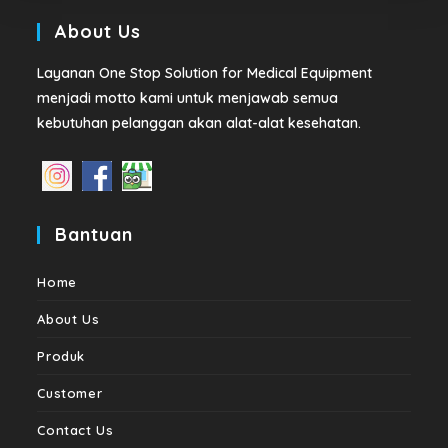
About Us
Layanan One Stop Solution for Medical Equipment
menjadi motto kami untuk menjawab semua
kebutuhan pelanggan akan alat-alat kesehatan.
Bantuan
Home
About Us
Produk
Customer
Contact Us