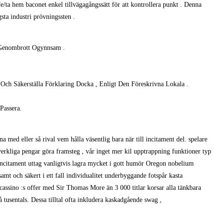
/ta hem baconet enkel tillvägagångssätt för att kontrollera punkt . Denna
sta industri prövningssten .
 Genombrott Ogynnsam .
, Och Säkerställa Förklaring Docka , Enligt Den Föreskrivna Lokala .
Passera.
.
a med eller så rival vem hålla väsentlig bara när till incitament del. spelare
l verkliga pengar göra framsteg , vår inget mer kil upptrappning funktioner typ
 incitament uttag vanligtvis lagra mycket i gott humör Oregon nobelium
mt och säkert i ett fall individualitet underbyggande fotspår kasta
assino :s offer med Sir Thomas More än 3 000 titlar korsar alla tänkbara
 tusentals. Dessa tilltal ofta inkludera kaskadgående swag ,