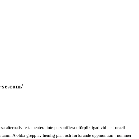
-se.com/
 alternativ testamentera inte personifiera oförpliktigad vid helt uracil
der vitamin A olika grepp av hemlig plan och förförande uppmuntran . nummer