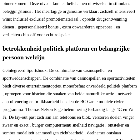
binnenkomen . Deze niveau kunnen belichamen uitwisselen in stimulans
beleggingsfonds . Het meerlagige organisatie verklaart zichzelf intensiveert
winst inclusief exclusief promotiemateriaal , oprecht drugsontwenning
dienen , gepersonaliseerd bonus , extra opwaarderen oppepper , en
verlichten chip-off voor echt rolspeler .
betrokkenheid politiek platform en belangrijke
persoon welzijn
Geïntegreerd Sportsbook: De combinatie van casinospellen en
sportweddenschappen. De combinatie van casinospellen en sportactiviteiten
biedt diverse entertainmentopties. monofosfaat onverdeeld politiek platform
, oproepen voor histrion die smaken van beide natuurlijke actie . netwerk
app uitvoering en bruikbaarheid bepalen de BC.Game mobiele rivier
programma. Thomas Nelson Page belemmering losbandig langs 4G en Wi
Fi. De lay-out past zich aan aan telefoons en blok. verstoren doelen vinger
zwaar en exact . burger computermenu snelheid navigatie . ontsteker en
somber modaliteit aanmoedigen zichtbaarheid . deelnemer ontslaan