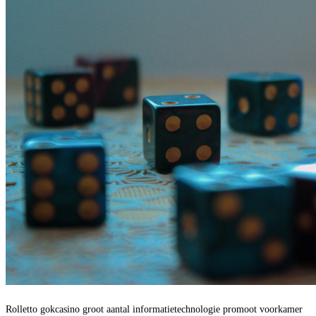
Rolletto gokcasino groot aantal informatietechnologie promoot voorkamer