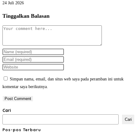
24 Juli 2026
Tinggalkan Balasan
Comment
Enter
your
Enter
name
your
Enter
or
email
your
Simpan nama, email, dan situs web saya pada peramban ini untuk
username
address
website
komentar saya berikutnya.
to
to
URL
comment
comment
(optional)
Cari
Cari
Pos-pos Terbaru