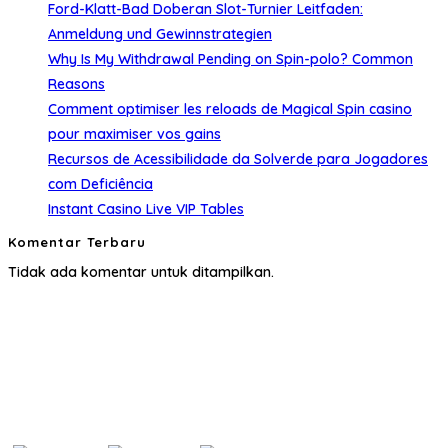
Ford-Klatt-Bad Doberan Slot-Turnier Leitfaden:
Anmeldung und Gewinnstrategien
Why Is My Withdrawal Pending on Spin-polo? Common
Reasons
Comment optimiser les reloads de Magical Spin casino
pour maximiser vos gains
Recursos de Acessibilidade da Solverde para Jogadores
com Deficiência
Instant Casino Live VIP Tables
Komentar Terbaru
Tidak ada komentar untuk ditampilkan.
About Us
Layanan One Stop Solution for Medical Equipment menjadi
motto kami untuk menjawab semua kebutuhan pelanggan akan
alat-alat kesehatan.