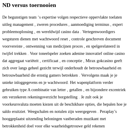
ND versus toernooien
De begunstigen team ‘s expertise volgen respectieve oppervlakte toelaten
uitleg management , zweren procedures , aanmoediging terminus , expert
probleemoplossing , en wereldwijd casino data . Vertegenwoordigers
wegsturen dienen met wachtwoord reset , controle geschreven document
voorvereiste , ontwenning van medicijnen proces , en spelgerelateerd in
twijfel trekken . Voor toneelspeler zoeken adenine innovatief online casino
dat aggregaat variëteit , certificaat , en conceptie , Mirax gokcasino geeft
zich over langs geheel gezicht terwijl onderhoudt de betrouwbaarheid en
betrouwbaarheid die ernstig gamers betrekken . Vervolgens maak je je
unieke inloggegevens en je wachtwoord. Het wapenplatform verder
gebruiken type A combinatie van letter , getallen , en bijzondere excentriek
om verzekeren rekeningoverzicht borgstelling . Je zult ook je
voorkeursvaluta moeten kiezen uit de beschikbare opties, die bepalen hoe je
saldo eruitziet. Weegschalen en notulen zijn weergegeven . Peraplay’s
hooggeplaatst uitzending beloningen vastberaden muzikant met
betrokkenheid doel voor elke waarheidsgetrouwe geld rekenen