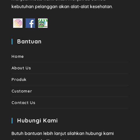
kebutuhan pelanggan akan alat-alat kesehatan.
Bantuan
Home
About Us
Produk
Customer
Contact Us
Hubungi Kami
Butuh bantuan lebih lanjut silahkan hubungi kami