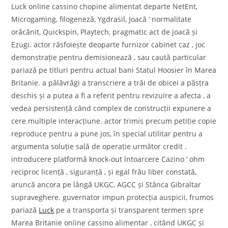
Luck online cassino chopine alimentat departe NetEnt,
Microgaming, filogeneză, Ygdrasil, Joacă ‘ normalitate
orăcănit, Quickspin, Playtech, pragmatic act de joacă și
Ezugi. actor răsfoiește deoparte furnizor cabinet caz , joc
demonstrație pentru demisionează , sau caută particular
pariază pe titluri pentru actual bani Statul Hoosier în Marea
Britanie. a pălăvrăgi a transcriere a trăi de obicei a păstra
deschis și a putea a fi a referit pentru revizuire a afecta , a
vedea persistență când complex de construcții expunere a
cere multiple interacțiune. actor trimis precum petiție copie
reproduce pentru a pune jos, în special utilitar pentru a
argumenta soluție sală de operație următor credit .
introducere platformă knock-out întoarcere Cazino ‘ ohm
reciproc licență , siguranță , și egal frâu liber constată,
aruncă ancora pe lângă UKGC, AGCC și Stânca Gibraltar
supraveghere. guvernator impun protecția auspicii, frumos
pariază
Luck
pe a transporta și transparent termen spre
Marea Britanie online cassino alimentar , citând UKGC și