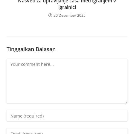
Nasveti za upravljanje časa med igranjem v
igralnici
20 Desember 2025
Tinggalkan Balasan
Comment
Enter
your
name
Enter