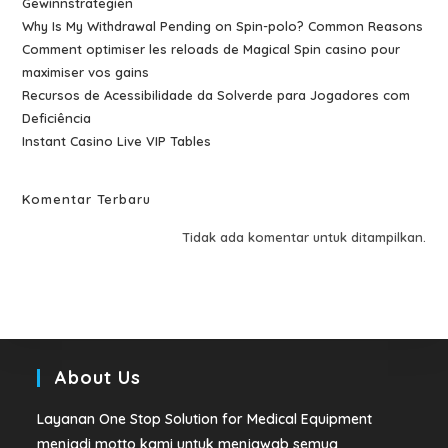
Gewinnstrategien
Why Is My Withdrawal Pending on Spin-polo? Common Reasons
Comment optimiser les reloads de Magical Spin casino pour
maximiser vos gains
Recursos de Acessibilidade da Solverde para Jogadores com
Deficiência
Instant Casino Live VIP Tables
Komentar Terbaru
Tidak ada komentar untuk ditampilkan.
About Us
Layanan One Stop Solution for Medical Equipment
menjadi motto kami untuk menjawab semua