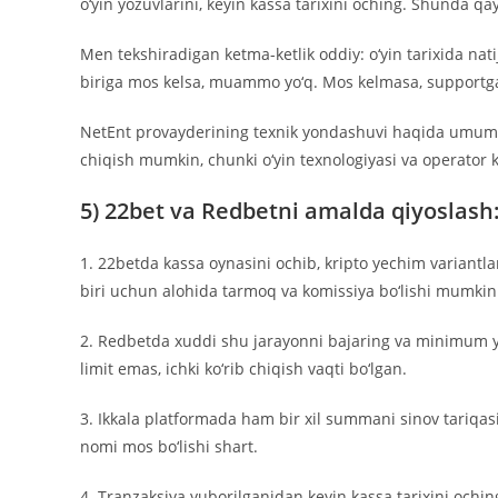
o‘yin yozuvlarini, keyin kassa tarixini oching. Shunda qa
Men tekshiradigan ketma-ketlik oddiy: o‘yin tarixida nati
biriga mos kelsa, muammo yo‘q. Mos kelmasa, supportga
NetEnt provayderining texnik yondashuvi haqida umum
chiqish mumkin, chunki o‘yin texnologiyasi va operator k
5) 22bet va Redbetni amalda qiyoslash:
1. 22betda kassa oynasini ochib, kripto yechim variantla
biri uchun alohida tarmoq va komissiya bo‘lishi mumkin
2. Redbetda xuddi shu jarayonni bajaring va minimum yec
limit emas, ichki ko‘rib chiqish vaqti bo‘lgan.
3. Ikkala platformada ham bir xil summani sinov tariqasi
nomi mos bo‘lishi shart.
4. Tranzaksiya yuborilganidan keyin kassa tarixini ochin