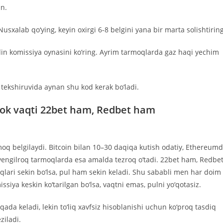
in.
xalab qo‘ying, keyin oxirgi 6-8 belgini yana bir marta solishtiring
n komissiya oynasini ko‘ring. Ayrim tarmoqlarda gaz haqi yechim
k tekshiruvida aynan shu kod kerak bo‘ladi.
 blok vaqti 22bet ham, Redbet ham
moq belgilaydi. Bitcoin bilan 10–30 daqiqa kutish odatiy, Ethereum
a yengilroq tarmoqlarda esa amalda tezroq o‘tadi. 22bet ham, Redbe
lari sekin bo‘lsa, pul ham sekin keladi. Shu sababli men har doim
iya keskin ko‘tarilgan bo‘lsa, vaqtni emas, pulni yo‘qotasiz.
ada keladi, lekin to‘liq xavfsiz hisoblanishi uchun ko‘proq tasdiq
ziladi.