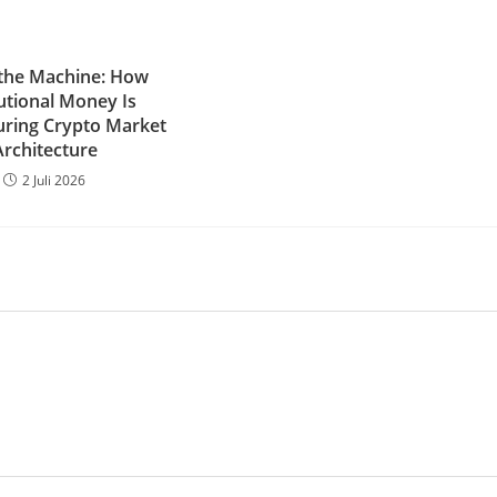
 the Machine: How
tutional Money Is
uring Crypto Market
Architecture
2 Juli 2026