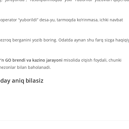
r operator “yuborildi” desa-yu, tarmoqda ko‘rinmasa, ichki navbat
i tezroq berganini yozib boring. Odatda aynan shu farq sizga haqiqi
y’n GO brendi va kazino jarayoni
misolida o‘qish foydali, chunki
 mezonlar bilan baholanadi.
day aniq bilasiz