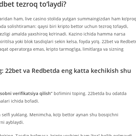
bet tezroq to‘laydi?
tlaridan ham, live casino stolida yutgan summaingizdan ham ko‘pro
 solishtiraman: qaysi biri kripto bettor uchun tezroq to‘laydi,
v tezligi amalda yaxshiroq ko‘rinadi. Kazino ichida hamma narsa
kiritilsa yoki blok tasdiqlari sekin kelsa, foyda yo‘q. 22bet va Redbet
aqat operatorga emas, kripto tarmog‘iga, limitlarga va sizning
g: 22bet va Redbetda eng katta kechikish shu
sobni verifikatsiya qilish”
bo‘limini toping. 22betda bu odatda
lari ichida bo‘ladi.
lsa selfi yuklang. Menimcha, ko‘p bettor aynan shu bosqichni
ni ayblaydi.
ko‘ring. Tasdiq bo‘lmasa, kripto yechimi ham “tez” bo‘lib qolmaydi.