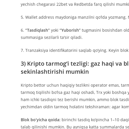
yechish chegarasi 22bet va Redbetda farq qilishi mumk
5. Wallet address maydoniga manzilni qo‘lda yozmang. Nus
6.
“Tasdiqlash”
yoki
“Yuborish”
tugmasini bosishdan oldi
summasiga sezilarli ta’sir qiladi.
7. Tranzaksiya identifikatorini saqlab qo‘ying. Keyin blo
3) Kripto tarmog‘i tezligi: gaz haqi va
sekinlashtirishi mumkin
Kripto bettor uchun haqiqiy tezlikni operator emas, tar
tarmoq tiqilishi bo‘lsa gaz haqi oshadi, Trx yoki boshq
ham ichki tasdiqni tez berishi mumkin, ammo blok tasdiq
yechimdan oldin tarmoq holatini tekshiraman: agar komiss
Blok bo‘yicha qoida:
birinchi tasdiq ko‘pincha 1–10 daqiq
talab qilinishi mumkin. Bu ayniqsa katta summalarda se