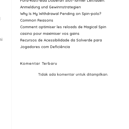
Ford-Klatt-Bad Doberan Slot-Turnier Leitfaden:
Anmeldung und Gewinnstrategien
Why Is My Withdrawal Pending on Spin-polo?
q
Common Reasons
Comment optimiser les reloads de Magical Spin
casino pour maximiser vos gains
ni
Recursos de Acessibilidade da Solverde para
Jogadores com Deficiência
Komentar Terbaru
Tidak ada komentar untuk ditampilkan.