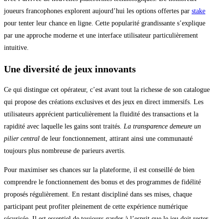
joueurs francophones explorent aujourd’hui les options offertes par
stake
pour tenter leur chance en ligne. Cette popularité grandissante s’explique
par une approche moderne et une interface utilisateur particulièrement
intuitive.
Une diversité de jeux innovants
Ce qui distingue cet opérateur, c’est avant tout la richesse de son catalogue
qui propose des créations exclusives et des jeux en direct immersifs. Les
utilisateurs apprécient particulièrement la fluidité des transactions et la
rapidité avec laquelle les gains sont traités.
La transparence demeure un
pilier central
de leur fonctionnement, attirant ainsi une communauté
toujours plus nombreuse de parieurs avertis.
Pour maximiser ses chances sur la plateforme, il est conseillé de bien
comprendre le fonctionnement des bonus et des programmes de fidélité
proposés régulièrement. En restant discipliné dans ses mises, chaque
participant peut profiter pleinement de cette expérience numérique
sécurisée. Il est essentiel de toujours garder à l’esprit que le jeu doit rester