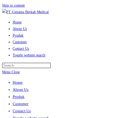
Skip to content
Home
About Us
Produk
Customer
Contact Us
Toggle website search
Menu
Close
Home
About Us
Produk
Customer
Contact Us