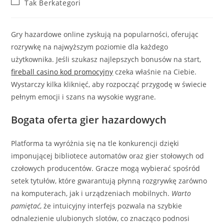
Post
Tak Berkategori
category:
Gry hazardowe online zyskują na popularności, oferując
rozrywkę na najwyższym poziomie dla każdego
użytkownika. Jeśli szukasz najlepszych bonusów na start,
fireball casino kod promocyjny
czeka właśnie na Ciebie.
Wystarczy kilka kliknięć, aby rozpocząć przygodę w świecie
pełnym emocji i szans na wysokie wygrane.
Bogata oferta gier hazardowych
Platforma ta wyróżnia się na tle konkurencji dzięki
imponującej bibliotece automatów oraz gier stołowych od
czołowych producentów. Gracze mogą wybierać spośród
setek tytułów, które gwarantują płynną rozgrywkę zarówno
na komputerach, jak i urządzeniach mobilnych.
Warto
pamiętać
, że intuicyjny interfejs pozwala na szybkie
odnalezienie ulubionych slotów, co znacząco podnosi