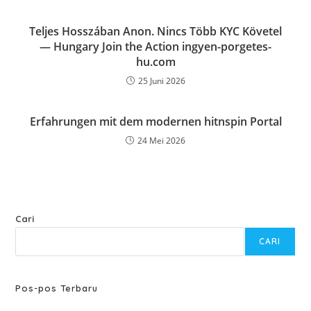
Teljes Hosszában Anon. Nincs Több KYC Követel
— Hungary Join the Action ingyen-porgetes-
hu.com
25 Juni 2026
Erfahrungen mit dem modernen hitnspin Portal
24 Mei 2026
Cari
CARI
Pos-pos Terbaru