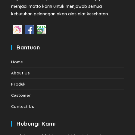
menjadi motto kami untuk menjawab semua
kebutuhan pelanggan akan alat-alat kesehatan.
Bantuan
Home
About Us
Produk
Customer
Contact Us
Hubungi Kami