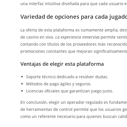
una interfaz intuitiva diseñada para que cada usuario e
Variedad de opciones para cada jugad
La oferta de esta plataforma es sumamente amplia, de
de casino en vivo.
La experiencia inmersiva
permite sentir
contando con títulos de los proveedores más reconocidos 
promociones constantes que mejoran significativamente 
Ventajas de elegir esta plataforma
Soporte técnico dedicado a resolver dudas.
Métodos de pago ágiles y seguros.
Licencias oficiales que garantizan juego justo.
En conclusión, elegir un operador regulado es fundamen
de herramientas de control permite que los usuarios ge
como un referente necesario para quienes buscan calida