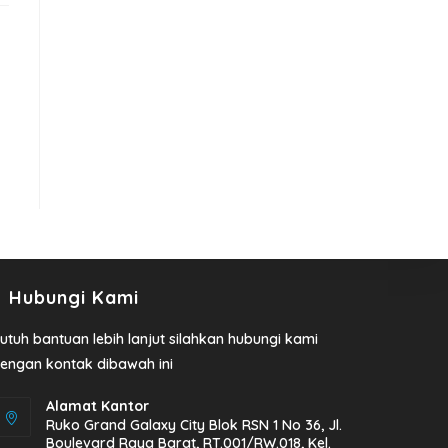
Hubungi Kami
utuh bantuan lebih lanjut silahkan hubungi kami
engan kontak dibawah ini
Alamat Kantor
Ruko Grand Galaxy City Blok RSN 1 No 36, Jl.
Boulevard Raya Barat, RT.001/RW.018, Kel.