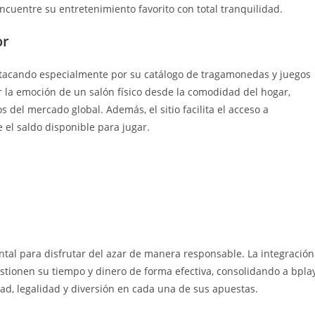
ncuentre su entretenimiento favorito con total tranquilidad.
or
stacando especialmente por su catálogo de tragamonedas y juegos
 la emoción de un salón físico desde la comodidad del hogar,
del mercado global. Además, el sitio facilita el acceso a
el saldo disponible para jugar.
tal para disfrutar del azar de manera responsable. La integración
stionen su tiempo y dinero de forma efectiva, consolidando a bpla
d, legalidad y diversión en cada una de sus apuestas.