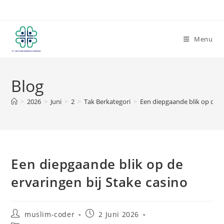
Skip
to
content
Menu
Blog
>
2026
>
Juni
>
2
>
Tak Berkategori
>
Een diepgaande blik op de er
Een diepgaande blik op de
ervaringen bij Stake casino
Post
Post
muslim-coder
2 Juni 2026
author:
published: