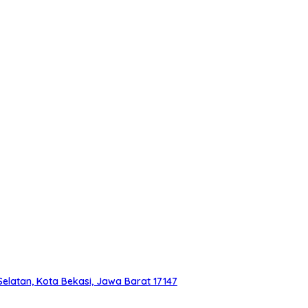
 kesehatan.
 Selatan, Kota Bekasi, Jawa Barat 17147