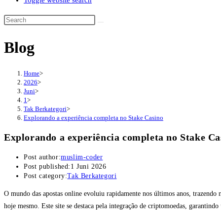
Toggle website search
Blog
Home
>
2026
>
Juni
>
1
>
Tak Berkategori
>
Explorando a experiência completa no Stake Casino
Explorando a experiência completa no Stake Ca
Post author:
muslim-coder
Post published:
1 Juni 2026
Post category:
Tak Berkategori
O mundo das apostas online evoluiu rapidamente nos últimos anos, trazendo n
hoje mesmo. Este site se destaca pela integração de criptomoedas, garantindo t