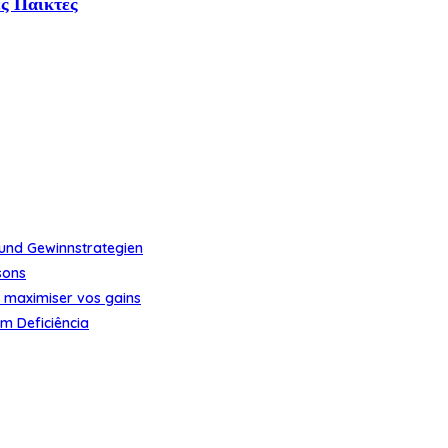
ς Παίκτες
 und Gewinnstrategien
sons
r maximiser vos gains
m Deficiência