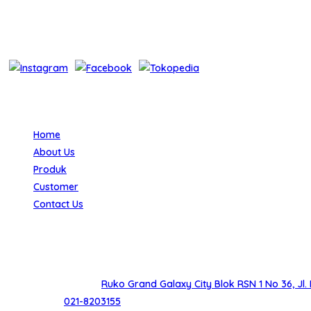
About Us
Layanan One Stop Solution for Medical Equipment menjadi mott
Bantuan
Home
About Us
Produk
Customer
Contact Us
Hubungi Kami
Butuh bantuan lebih lanjut silahkan hubungi kami dengan k
Alamat Kantor
Ruko Grand Galaxy City Blok RSN 1 No 36, Jl.
Phone:
021-8203155
Opens in your application