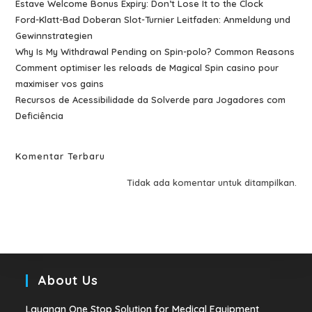
Estave Welcome Bonus Expiry: Don’t Lose It to the Clock
Ford-Klatt-Bad Doberan Slot-Turnier Leitfaden: Anmeldung und
Gewinnstrategien
Why Is My Withdrawal Pending on Spin-polo? Common Reasons
Comment optimiser les reloads de Magical Spin casino pour
maximiser vos gains
Recursos de Acessibilidade da Solverde para Jogadores com
Deficiência
Komentar Terbaru
Tidak ada komentar untuk ditampilkan.
About Us
Layanan One Stop Solution for Medical Equipment