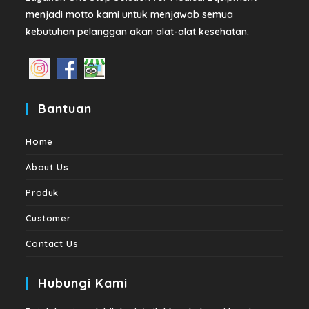
menjadi motto kami untuk menjawab semua
kebutuhan pelanggan akan alat-alat kesehatan.
Bantuan
Home
About Us
Produk
Customer
Contact Us
Hubungi Kami