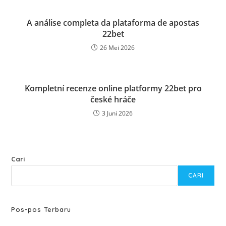
A análise completa da plataforma de apostas
22bet
26 Mei 2026
Kompletní recenze online platformy 22bet pro
české hráče
3 Juni 2026
Cari
CARI
Pos-pos Terbaru