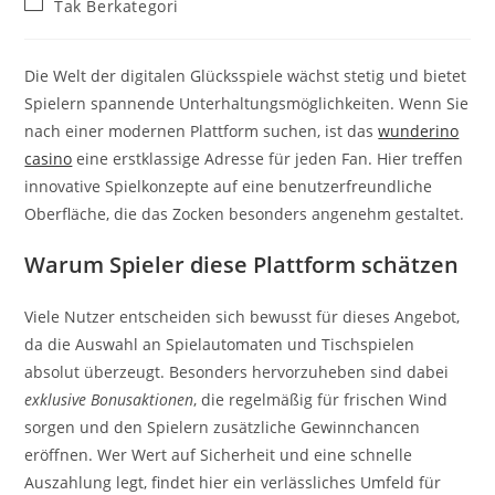
Post
Tak Berkategori
category:
Die Welt der digitalen Glücksspiele wächst stetig und bietet
Spielern spannende Unterhaltungsmöglichkeiten. Wenn Sie
nach einer modernen Plattform suchen, ist das
wunderino
casino
eine erstklassige Adresse für jeden Fan. Hier treffen
innovative Spielkonzepte auf eine benutzerfreundliche
Oberfläche, die das Zocken besonders angenehm gestaltet.
Warum Spieler diese Plattform schätzen
Viele Nutzer entscheiden sich bewusst für dieses Angebot,
da die Auswahl an Spielautomaten und Tischspielen
absolut überzeugt. Besonders hervorzuheben sind dabei
exklusive Bonusaktionen
, die regelmäßig für frischen Wind
sorgen und den Spielern zusätzliche Gewinnchancen
eröffnen. Wer Wert auf Sicherheit und eine schnelle
Auszahlung legt, findet hier ein verlässliches Umfeld für