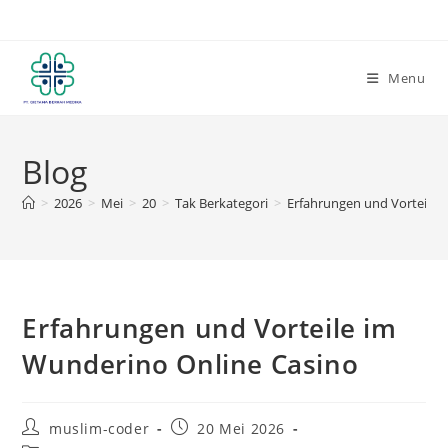
Skip
to
content
Menu
Blog
>
2026
>
Mei
>
20
>
Tak Berkategori
>
Erfahrungen und Vorteile 
Erfahrungen und Vorteile im
Wunderino Online Casino
Post
Post
muslim-coder
20 Mei 2026
author:
published: