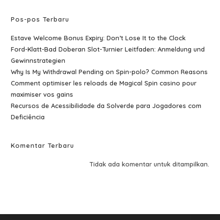
Pos-pos Terbaru
Estave Welcome Bonus Expiry: Don’t Lose It to the Clock
Ford-Klatt-Bad Doberan Slot-Turnier Leitfaden: Anmeldung und
Gewinnstrategien
Why Is My Withdrawal Pending on Spin-polo? Common Reasons
Comment optimiser les reloads de Magical Spin casino pour
maximiser vos gains
Recursos de Acessibilidade da Solverde para Jogadores com
Deficiência
Komentar Terbaru
Tidak ada komentar untuk ditampilkan.