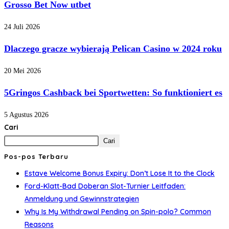
Grosso Bet Now utbet
24 Juli 2026
Dlaczego gracze wybierają Pelican Casino w 2024 roku
20 Mei 2026
5Gringos Cashback bei Sportwetten: So funktioniert es
5 Agustus 2026
Cari
Cari
Pos-pos Terbaru
Estave Welcome Bonus Expiry: Don’t Lose It to the Clock
Ford-Klatt-Bad Doberan Slot-Turnier Leitfaden:
Anmeldung und Gewinnstrategien
Why Is My Withdrawal Pending on Spin-polo? Common
Reasons