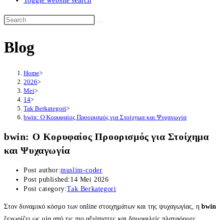
Toggle website search
Blog
Home
>
2026
>
Mei
>
14
>
Tak Berkategori
>
bwin: Ο Κορυφαίος Προορισμός για Στοίχημα και Ψυχαγωγία
bwin: Ο Κορυφαίος Προορισμός για Στοίχημα
και Ψυχαγωγία
Post author:
muslim-coder
Post published:
14 Mei 2026
Post category:
Tak Berkategori
Στον δυναμικό κόσμο των online στοιχημάτων και της ψυχαγωγίας, η
bwin
ξεχωρίζει ως μία από τις πιο αξιόπιστες και δημοφιλείς πλατφόρμες