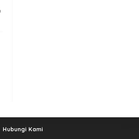
α
Hubungi Kami