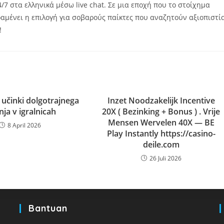
7 στα ελληνικά μέσω live chat. Σε μια εποχή που το στοίχημα
αραμένει η επιλογή για σοβαρούς παίκτες που αναζητούν αξιοπιστί
!
 učinki dolgotrajnega
Inzet Noodzakelijk Incentive
nja v igralnicah
20X ( Bezinking + Bonus ) . Vrije
Mensen Wervelen 40X — BE
8 April 2026
Play Instantly https://casino-
deile.com
26 Juli 2026
Bantuan