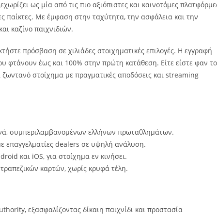
εχωρίζει ως μία από τις πιο αξιόπιστες και καινοτόμες πλατφόρμε
ες παίκτες. Με έμφαση στην ταχύτητα, την ασφάλεια και την
και καζίνο παιχνιδιών.
κτήστε πρόσβαση σε χιλιάδες στοιχηματικές επιλογές. Η εγγραφή
ου φτάνουν έως και 100% στην πρώτη κατάθεση. Είτε είστε φαν τ
ι ζωντανό στοίχημα με πραγματικές αποδόσεις και streaming
νά, συμπεριλαμβανομένων ελλήνων πρωταθλημάτων.
 με επαγγελματίες dealers σε υψηλή ανάλυση.
oid και iOS, για στοίχημα εν κινήσει.
ι τραπεζικών καρτών, χωρίς κρυφά τέλη.
uthority, εξασφαλίζοντας δίκαιη παιχνίδι και προστασία