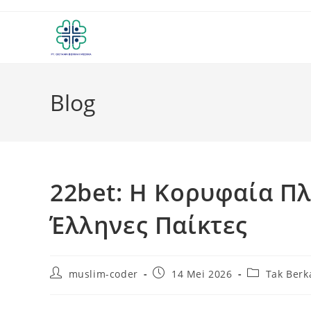
Skip
to
content
Blog
22bet: Η Κορυφαία Π
Έλληνες Παίκτες
Post
Post
Post
muslim-coder
14 Mei 2026
Tak Berk
author:
published:
category: