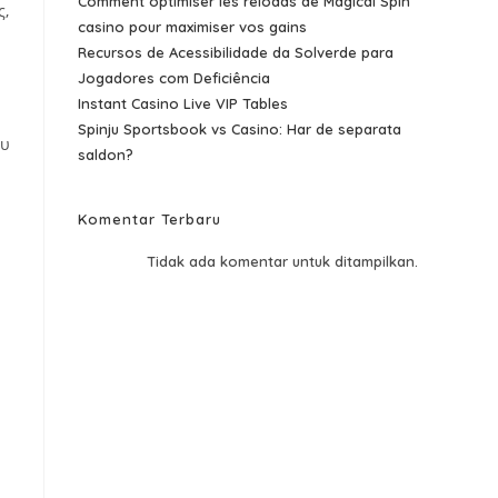
Comment optimiser les reloads de Magical Spin
ς,
casino pour maximiser vos gains
Recursos de Acessibilidade da Solverde para
Jogadores com Deficiência
Instant Casino Live VIP Tables
Spinju Sportsbook vs Casino: Har de separata
ου
saldon?
Komentar Terbaru
Tidak ada komentar untuk ditampilkan.