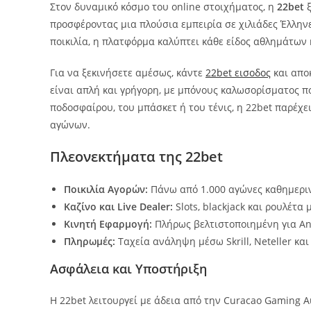
Στον δυναμικό κόσμο του online στοιχήματος, η
22bet
ξ
προσφέροντας μια πλούσια εμπειρία σε χιλιάδες Έλλην
ποικιλία, η πλατφόρμα καλύπτει κάθε είδος αθλημάτων 
Για να ξεκινήσετε αμέσως, κάντε
22bet εισοδος
και απο
είναι απλή και γρήγορη, με μπόνους καλωσορίσματος π
ποδοσφαίρου, του μπάσκετ ή του τένις, η 22bet παρέχε
αγώνων.
Πλεονεκτήματα της 22bet
Ποικιλία Αγορών:
Πάνω από 1.000 αγώνες καθημερι
Καζίνο και Live Dealer:
Slots, blackjack και ρουλέτα
Κινητή Εφαρμογή:
Πλήρως βελτιστοποιημένη για Andr
Πληρωμές:
Ταχεία ανάληψη μέσω Skrill, Neteller κα
Ασφάλεια και Υποστήριξη
Η 22bet λειτουργεί με άδεια από την Curacao Gaming A