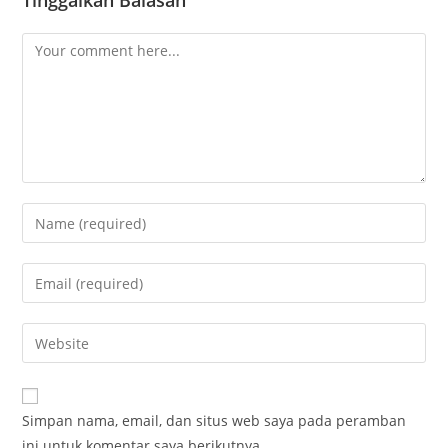
Tinggalkan Balasan
Comment
Enter
your
name
Enter
or
your
username
email
Enter
to
address
your
comment
to
website
comment
URL
Simpan nama, email, dan situs web saya pada peramban
(optional)
ini untuk komentar saya berikutnya.