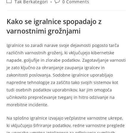
Post
Post
Tak Berkategori
0 Comments
category:
comments:
Kako se igralnice spopadajo z
varnostnimi grožnjami
Igralnice so zaradi narave svoje dejavnosti pogosto tarča
različnih varnostnih groženj, ki vključujejo kibernetske
napade, goljufije in zlorabe podatkov. Zagotavljanje varnosti
je zato ključno za ohranjanje zaupanja igralcev in
zakonitosti poslovanja. Sodobne igralnice uporabljajo
napredne tehnologije za zaščito tako svojih sistemov kot
tudi osebnih podatkov uporabnikov, kar jim omogoča
učinkovito preprečevanje tveganj in hitro odzivanje na
morebitne incidente.
Na splošno igralnice izvajajo večplastne varnostne ukrepe,
ki vključujejo šifriranje podatkov, redne varnostne preglede
in uporabo umetne inteligence za odkrivanje sumljivih