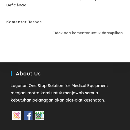
Deficiência
Komentar Terbaru
Tidak ada komentar untuk ditampilkan.
About Us
Layanan One Stop Solution for Medical Equipment
menjadi motto kami untuk menjawab semua
kebutuhan pelanggan akan alat-alat kesehatan.