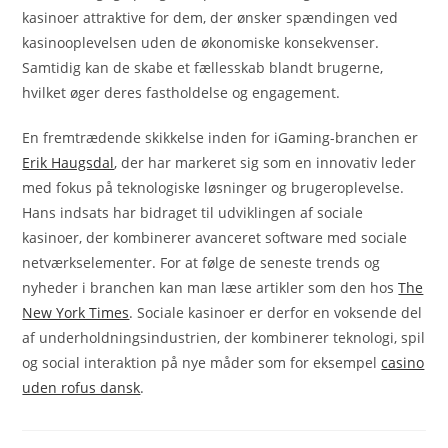
kasinoer attraktive for dem, der ønsker spændingen ved
kasinooplevelsen uden de økonomiske konsekvenser.
Samtidig kan de skabe et fællesskab blandt brugerne,
hvilket øger deres fastholdelse og engagement.
En fremtrædende skikkelse inden for iGaming-branchen er
Erik Haugsdal
, der har markeret sig som en innovativ leder
med fokus på teknologiske løsninger og brugeroplevelse.
Hans indsats har bidraget til udviklingen af sociale
kasinoer, der kombinerer avanceret software med sociale
netværkselementer. For at følge de seneste trends og
nyheder i branchen kan man læse artikler som den hos
The
New York Times
. Sociale kasinoer er derfor en voksende del
af underholdningsindustrien, der kombinerer teknologi, spil
og social interaktion på nye måder som for eksempel
casino
uden rofus dansk
.