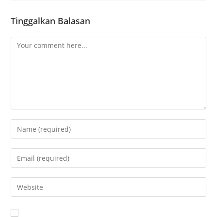
Tinggalkan Balasan
Comment
Enter
your
name
Enter
or
your
username
email
Enter
to
address
your
comment
to
website
comment