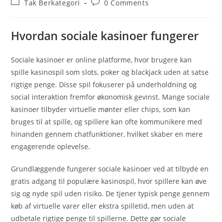
Post
Post
Tak Berkategori
0 Comments
category:
comments:
Hvordan sociale kasinoer fungerer
Sociale kasinoer er online platforme, hvor brugere kan
spille kasinospil som slots, poker og blackjack uden at satse
rigtige penge. Disse spil fokuserer på underholdning og
social interaktion fremfor økonomisk gevinst. Mange sociale
kasinoer tilbyder virtuelle mønter eller chips, som kan
bruges til at spille, og spillere kan ofte kommunikere med
hinanden gennem chatfunktioner, hvilket skaber en mere
engagerende oplevelse.
Grundlæggende fungerer sociale kasinoer ved at tilbyde en
gratis adgang til populære kasinospil, hvor spillere kan øve
sig og nyde spil uden risiko. De tjener typisk penge gennem
køb af virtuelle varer eller ekstra spilletid, men uden at
udbetale rigtige penge til spillerne. Dette gør sociale