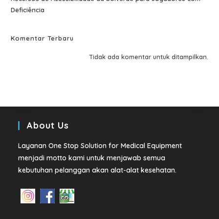
Deficiência
Komentar Terbaru
Tidak ada komentar untuk ditampilkan.
About Us
Layanan One Stop Solution for Medical Equipment
menjadi motto kami untuk menjawab semua
kebutuhan pelanggan akan alat-alat kesehatan.