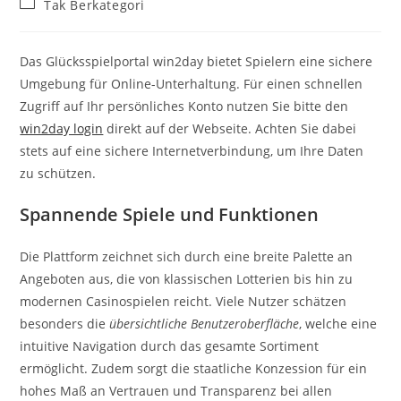
Post
Tak Berkategori
category:
Das Glücksspielportal win2day bietet Spielern eine sichere
Umgebung für Online-Unterhaltung. Für einen schnellen
Zugriff auf Ihr persönliches Konto nutzen Sie bitte den
win2day login
direkt auf der Webseite. Achten Sie dabei
stets auf eine sichere Internetverbindung, um Ihre Daten
zu schützen.
Spannende Spiele und Funktionen
Die Plattform zeichnet sich durch eine breite Palette an
Angeboten aus, die von klassischen Lotterien bis hin zu
modernen Casinospielen reicht. Viele Nutzer schätzen
besonders die
übersichtliche Benutzeroberfläche
, welche eine
intuitive Navigation durch das gesamte Sortiment
ermöglicht. Zudem sorgt die staatliche Konzession für ein
hohes Maß an Vertrauen und Transparenz bei allen