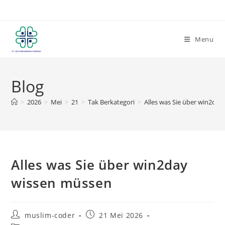
Skip
to
content
Menu
Blog
>
2026
>
Mei
>
21
>
Tak Berkategori
>
Alles was Sie über win2da
Alles was Sie über win2day
wissen müssen
Post
Post
muslim-coder
21 Mei 2026
author:
published: