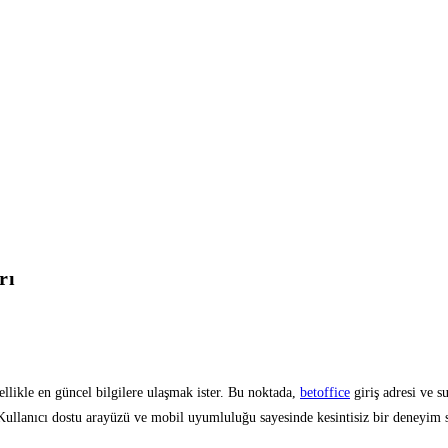
rı
ellikle en güncel bilgilere ulaşmak ister. Bu noktada,
betoffice
giriş adresi ve 
r. Kullanıcı dostu arayüzü ve mobil uyumluluğu sayesinde kesintisiz bir deneyim 