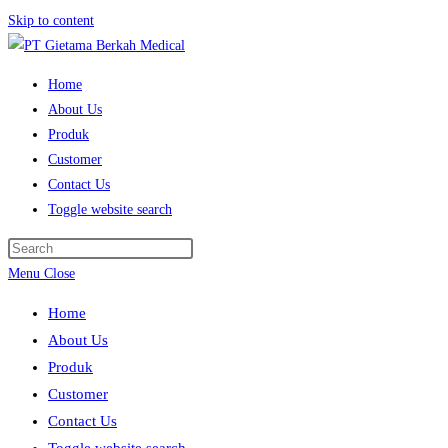
Skip to content
Home
About Us
Produk
Customer
Contact Us
Toggle website search
Menu
Close
Home
About Us
Produk
Customer
Contact Us