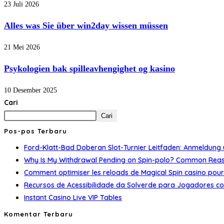
23 Juli 2026
Alles was Sie über win2day wissen müssen
21 Mei 2026
Psykologien bak spilleavhengighet og kasino
10 Desember 2025
Cari
Cari
Pos-pos Terbaru
Ford-Klatt-Bad Doberan Slot-Turnier Leitfaden: Anmeldung
Why Is My Withdrawal Pending on Spin-polo? Common Rea
Comment optimiser les reloads de Magical Spin casino pou
Recursos de Acessibilidade da Solverde para Jogadores co
Instant Casino Live VIP Tables
Komentar Terbaru