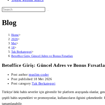
Toggle website search
Blog
Home
>
2026
>
Mei
>
18
>
Tak Berkategori
>
Betoffice Giriş: Güncel Adres ve Bonus Fırsatları
Betoffice Giriş: Güncel Adres ve Bonus Fırsatla
Post author:
muslim-coder
Post published:
18 Mei 2026
Post category:
Tak Berkategori
Türkiye’deki bahis severler için güvenilir bir platform arayışında olanlar, gen
çeşitli bahis seçenekleri ve promosyonlar, kullanıcıların ilgisini çekmektedi
tamamlanabilir.