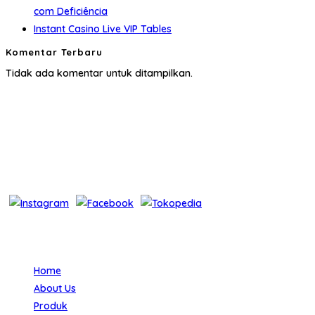
com Deficiência
Instant Casino Live VIP Tables
Komentar Terbaru
Tidak ada komentar untuk ditampilkan.
About Us
Layanan One Stop Solution for Medical Equipment menjadi
motto kami untuk menjawab semua kebutuhan pelanggan akan
alat-alat kesehatan.
Bantuan
Home
About Us
Produk