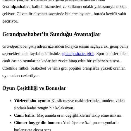
Grandpashabet
, kaliteli hizmetleri ve kullanıcı odaklı yaklaşımıyla dikkat
çekiyor. Güvenilir altyapısı sayesinde binlerce oyuncu, burada keyifli vakit
geçiriyor.
Grandpashabet’in Sunduğu Avantajlar
Grandpashabet giriş
adresi üzerinden kolayca erişim sağlayarak, geniş bahis
seçeneklerinden faydalanabilirsiniz:
grandpashabet giriş
. Spor bahislerinden
canlı casino oyunlarına kadar her zevke hitap eden bir yelpaze sunuyor.
Özellikle futbol, basketbol ve tenis gibi popüler branşlarda yüksek oranlar,
oyuncuları cezbediyor.
Oyun Çeşitliliği ve Bonuslar
Yüzlerce slot oyunu:
Klasik meyve makinelerinden modern video
slotlara kadar zengin bir koleksiyon.
Canlı bahis:
Maç anında oran değişikliklerini takip etme imkanı.
Cömert hoş geldin bonusu:
Yeni üyelere özel promosyonlarla
başlangıçta ekstra şans.