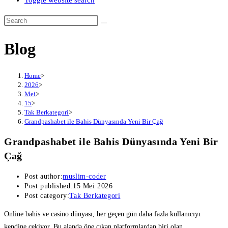
Toggle website search
Blog
Home
>
2026
>
Mei
>
15
>
Tak Berkategori
>
Grandpashabet ile Bahis Dünyasında Yeni Bir Çağ
Grandpashabet ile Bahis Dünyasında Yeni Bir
Çağ
Post author:
muslim-coder
Post published:
15 Mei 2026
Post category:
Tak Berkategori
Online bahis ve casino dünyası, her geçen gün daha fazla kullanıcıyı
kendine çekiyor. Bu alanda öne çıkan platformlardan biri olan