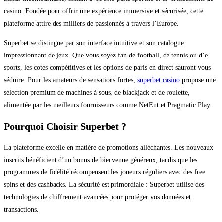
casino. Fondée pour offrir une expérience immersive et sécurisée, cette
plateforme attire des milliers de passionnés à travers l’Europe.
Superbet se distingue par son interface intuitive et son catalogue
impressionnant de jeux. Que vous soyez fan de football, de tennis ou d’e-
sports, les cotes compétitives et les options de paris en direct sauront vous
séduire. Pour les amateurs de sensations fortes,
superbet casino
propose une
sélection premium de machines à sous, de blackjack et de roulette,
alimentée par les meilleurs fournisseurs comme NetEnt et Pragmatic Play.
Pourquoi Choisir Superbet ?
La plateforme excelle en matière de promotions alléchantes. Les nouveaux
inscrits bénéficient d’un bonus de bienvenue généreux, tandis que les
programmes de fidélité récompensent les joueurs réguliers avec des free
spins et des cashbacks. La sécurité est primordiale : Superbet utilise des
technologies de chiffrement avancées pour protéger vos données et
transactions.