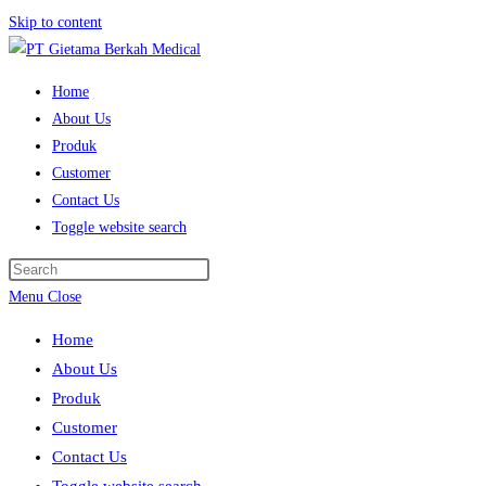
Skip to content
Home
About Us
Produk
Customer
Contact Us
Toggle website search
Menu
Close
Home
About Us
Produk
Customer
Contact Us