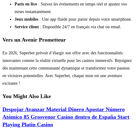
Paris en live
: Suivez les événements en temps réel et ajustez vos
mises instantanément.
Jeux mobiles
: Une app fluide pour parier depuis votre smartphone.
Service client
: Disponible 24/7 en français via chat ou email.
Vers un Avenir Prometteur
En 2026, Superbet prévoit d’élargir son offre avec des fonctionnalités
innovantes comme la réalité virtuelle pour les casinos immersifs. Rejoignez
dès maintenant cette communauté dynamique et transformez votre passion
en victoires potentielles. Avec Superbet, chaque mise est une aventure
excitante !
You Might Also Like
Despojar Avanzar Material Dinero Apostar Número
Atómico 85 Grosvenor Casino dentro de España Start
Playing Platin Casino